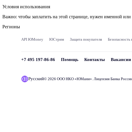
Условия использования
Важно:
чтобы заплатить на этой странице, нужен именной ил
Регионы
API ЮMoney
ЮСтрим
Защита покупателя
Безопасность 
+7 495 197-86-86
Помощь
Контакты
Вакансии
Русский
© 2026 ООО НКО «
ЮМани
». Лицензия Банка Росси