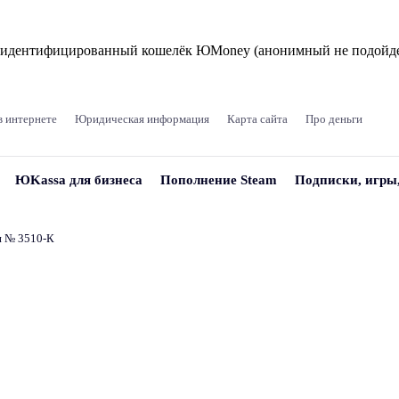
и идентифицированный кошелёк ЮMoney (анонимный не подойде
в интернете
Юридическая информация
Карта сайта
Про деньги
ЮKassa для бизнеса
Пополнение Steam
Подписки, игры
и № 3510‑К