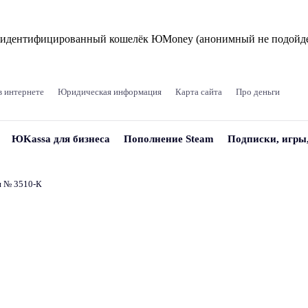
и идентифицированный кошелёк ЮMoney (анонимный не подойде
в интернете
Юридическая информация
Карта сайта
Про деньги
ЮKassa для бизнеса
Пополнение Steam
Подписки, игры
и № 3510‑К