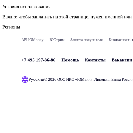
Условия использования
Важно:
чтобы заплатить на этой странице, нужен именной ил
Регионы
API ЮMoney
ЮСтрим
Защита покупателя
Безопасность 
+7 495 197-86-86
Помощь
Контакты
Вакансии
Русский
© 2026 ООО НКО «
ЮМани
». Лицензия Банка Росси