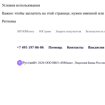
Условия использования
Важно:
чтобы заплатить на этой странице, нужен именной ил
Регионы
API ЮMoney
ЮСтрим
Защита покупателя
Безопасность 
+7 495 197-86-86
Помощь
Контакты
Вакансии
Русский
© 2026 ООО НКО «
ЮМани
». Лицензия Банка Росси