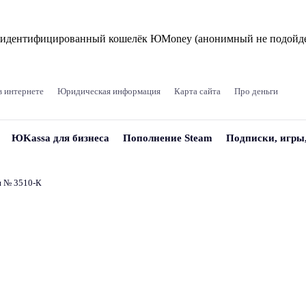
и идентифицированный кошелёк ЮMoney (анонимный не подойде
в интернете
Юридическая информация
Карта сайта
Про деньги
ЮKassa для бизнеса
Пополнение Steam
Подписки, игры
и № 3510‑К