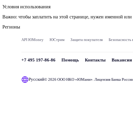
Условия использования
Важно:
чтобы заплатить на этой странице, нужен именной ил
Регионы
API ЮMoney
ЮСтрим
Защита покупателя
Безопасность 
+7 495 197-86-86
Помощь
Контакты
Вакансии
Русский
© 2026 ООО НКО «
ЮМани
». Лицензия Банка Росси