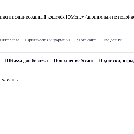
и идентифицированный кошелёк ЮMoney (анонимный не подойде
в интернете
Юридическая информация
Карта сайта
Про деньги
ЮKassa для бизнеса
Пополнение Steam
Подписки, игры
и № 3510‑К