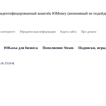
и идентифицированный кошелёк ЮMoney (анонимный не подойде
в интернете
Юридическая информация
Карта сайта
Про деньги
ЮKassa для бизнеса
Пополнение Steam
Подписки, игры
и № 3510‑К