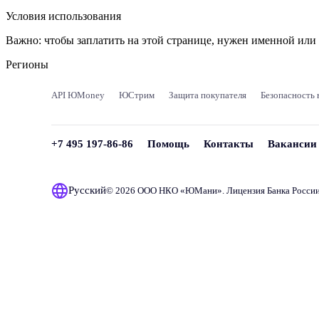
Условия использования
Важно:
чтобы заплатить на этой странице, нужен именной ил
Регионы
API ЮMoney
ЮСтрим
Защита покупателя
Безопасность 
+7 495 197-86-86
Помощь
Контакты
Вакансии
Русский
© 2026 ООО НКО «
ЮМани
». Лицензия Банка Росси