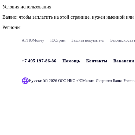
Условия использования
Важно:
чтобы заплатить на этой странице, нужен именной ил
Регионы
API ЮMoney
ЮСтрим
Защита покупателя
Безопасность 
+7 495 197-86-86
Помощь
Контакты
Вакансии
Русский
© 2026 ООО НКО «
ЮМани
». Лицензия Банка Росси