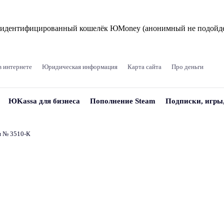
и идентифицированный кошелёк ЮMoney (анонимный не подойде
в интернете
Юридическая информация
Карта сайта
Про деньги
ЮKassa для бизнеса
Пополнение Steam
Подписки, игры
и № 3510‑К