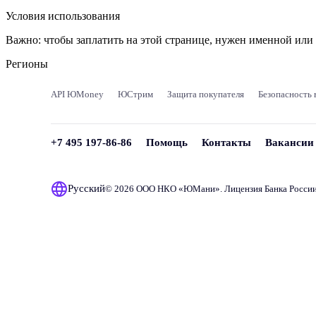
Условия использования
Важно:
чтобы заплатить на этой странице, нужен именной ил
Регионы
API ЮMoney
ЮСтрим
Защита покупателя
Безопасность 
+7 495 197-86-86
Помощь
Контакты
Вакансии
Русский
© 2026 ООО НКО «
ЮМани
». Лицензия Банка Росси