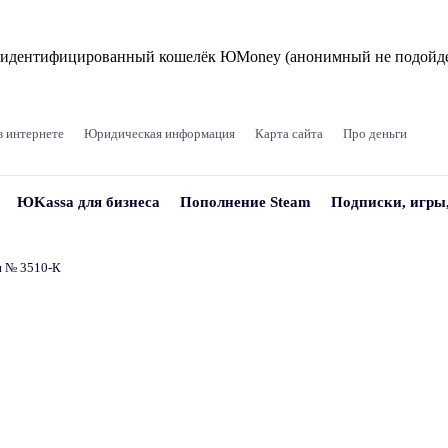
и идентифицированный кошелёк ЮMoney (анонимный не подойде
в интернете
Юридическая информация
Карта сайта
Про деньги
ЮKassa для бизнеса
Пополнение Steam
Подписки, игры
и № 3510‑К