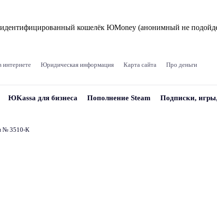
и идентифицированный кошелёк ЮMoney (анонимный не подойде
в интернете
Юридическая информация
Карта сайта
Про деньги
ЮKassa для бизнеса
Пополнение Steam
Подписки, игры
и № 3510‑К