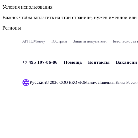
Условия использования
Важно:
чтобы заплатить на этой странице, нужен именной ил
Регионы
API ЮMoney
ЮСтрим
Защита покупателя
Безопасность 
+7 495 197-86-86
Помощь
Контакты
Вакансии
Русский
© 2026 ООО НКО «
ЮМани
». Лицензия Банка Росси