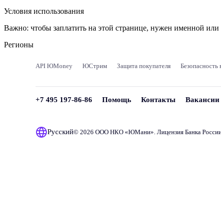
Условия использования
Важно:
чтобы заплатить на этой странице, нужен именной ил
Регионы
API ЮMoney
ЮСтрим
Защита покупателя
Безопасность 
+7 495 197-86-86
Помощь
Контакты
Вакансии
Русский
© 2026 ООО НКО «
ЮМани
». Лицензия Банка Росси