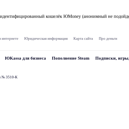
и идентифицированный кошелёк ЮMoney (анонимный не подойде
в интернете
Юридическая информация
Карта сайта
Про деньги
ЮKassa для бизнеса
Пополнение Steam
Подписки, игры
и № 3510‑К