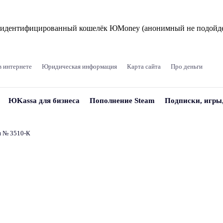
и идентифицированный кошелёк ЮMoney (анонимный не подойде
в интернете
Юридическая информация
Карта сайта
Про деньги
ЮKassa для бизнеса
Пополнение Steam
Подписки, игры
и № 3510‑К