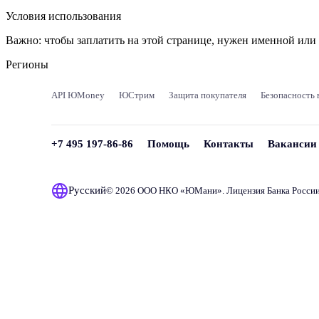
Условия использования
Важно:
чтобы заплатить на этой странице, нужен именной ил
Регионы
API ЮMoney
ЮСтрим
Защита покупателя
Безопасность 
+7 495 197-86-86
Помощь
Контакты
Вакансии
Русский
© 2026 ООО НКО «
ЮМани
». Лицензия Банка Росси