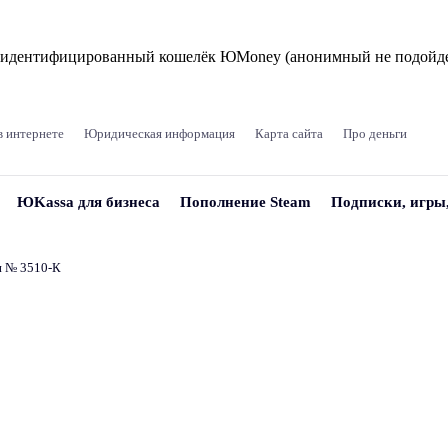
и идентифицированный кошелёк ЮMoney (анонимный не подойде
в интернете
Юридическая информация
Карта сайта
Про деньги
ЮKassa для бизнеса
Пополнение Steam
Подписки, игры
и № 3510‑К