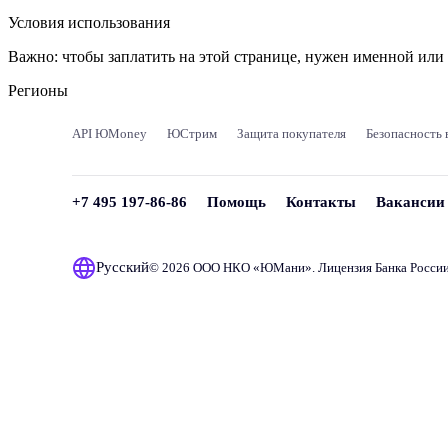
Условия использования
Важно:
чтобы заплатить на этой странице, нужен именной ил
Регионы
API ЮMoney
ЮСтрим
Защита покупателя
Безопасность 
+7 495 197-86-86
Помощь
Контакты
Вакансии
Русский
© 2026 ООО НКО «
ЮМани
». Лицензия Банка Росси