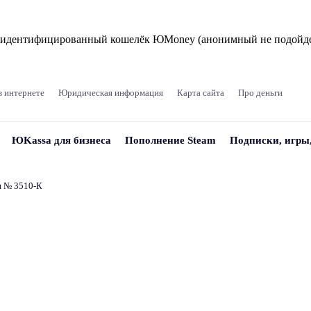
и идентифицированный кошелёк ЮMoney (анонимный не подойде
в интернете
Юридическая информация
Карта сайта
Про деньги
ЮKassa для бизнеса
Пополнение Steam
Подписки, игры
и № 3510‑К