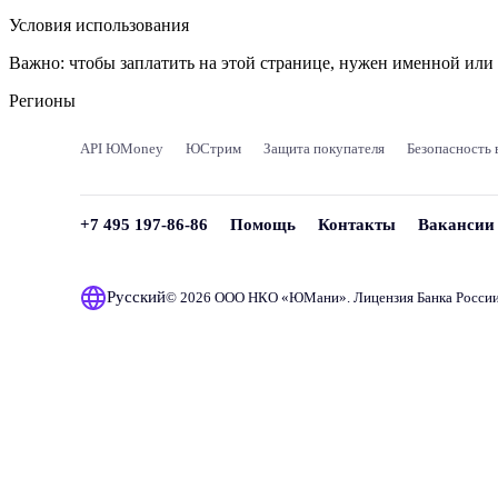
Условия использования
Важно:
чтобы заплатить на этой странице, нужен именной ил
Регионы
API ЮMoney
ЮСтрим
Защита покупателя
Безопасность 
+7 495 197-86-86
Помощь
Контакты
Вакансии
Русский
© 2026 ООО НКО «
ЮМани
». Лицензия Банка Росси