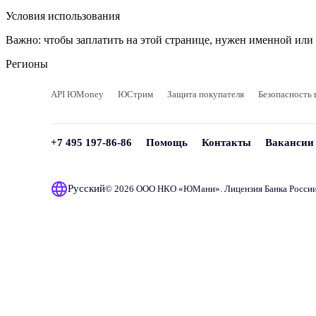
Условия использования
Важно:
чтобы заплатить на этой странице, нужен именной ил
Регионы
API ЮMoney
ЮСтрим
Защита покупателя
Безопасность 
+7 495 197-86-86
Помощь
Контакты
Вакансии
Русский
© 2026 ООО НКО «
ЮМани
». Лицензия Банка Росси