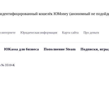
и идентифицированный кошелёк ЮMoney (анонимный не подойде
в интернете
Юридическая информация
Карта сайта
Про деньги
ЮKassa для бизнеса
Пополнение Steam
Подписки, игры
и № 3510‑К