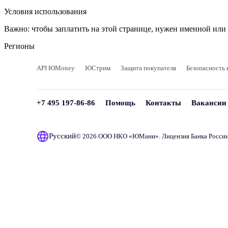
Условия использования
Важно:
чтобы заплатить на этой странице, нужен именной ил
Регионы
API ЮMoney
ЮСтрим
Защита покупателя
Безопасность 
+7 495 197-86-86
Помощь
Контакты
Вакансии
Русский
© 2026 ООО НКО «
ЮМани
». Лицензия Банка Росси