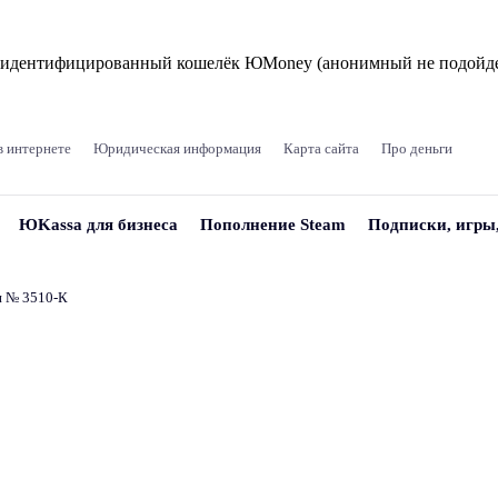
и идентифицированный кошелёк ЮMoney (анонимный не подойде
в интернете
Юридическая информация
Карта сайта
Про деньги
ЮKassa для бизнеса
Пополнение Steam
Подписки, игры
и № 3510‑К