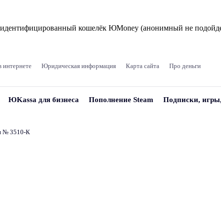
и идентифицированный кошелёк ЮMoney (анонимный не подойде
в интернете
Юридическая информация
Карта сайта
Про деньги
ЮKassa для бизнеса
Пополнение Steam
Подписки, игры
и № 3510‑К