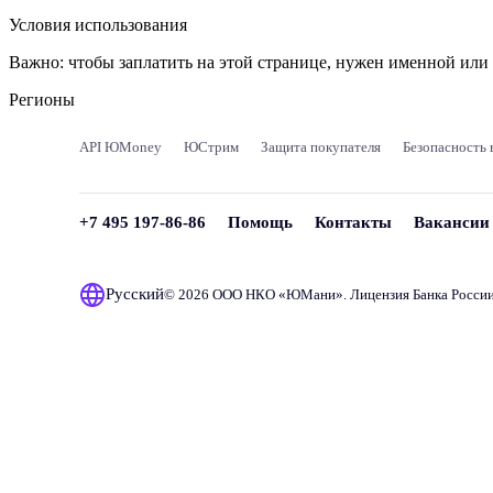
Условия использования
Важно:
чтобы заплатить на этой странице, нужен именной ил
Регионы
API ЮMoney
ЮСтрим
Защита покупателя
Безопасность 
+7 495 197-86-86
Помощь
Контакты
Вакансии
Русский
© 2026 ООО НКО «
ЮМани
». Лицензия Банка Росси