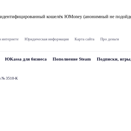
и идентифицированный кошелёк ЮMoney (анонимный не подойде
в интернете
Юридическая информация
Карта сайта
Про деньги
ЮKassa для бизнеса
Пополнение Steam
Подписки, игры
и № 3510‑К