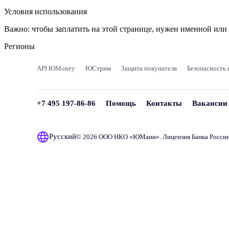
Условия использования
Важно:
чтобы заплатить на этой странице, нужен именной ил
Регионы
API ЮMoney
ЮСтрим
Защита покупателя
Безопасность 
+7 495 197-86-86
Помощь
Контакты
Вакансии
Русский
© 2026 ООО НКО «
ЮМани
». Лицензия Банка Росси