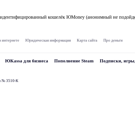
и идентифицированный кошелёк ЮMoney (анонимный не подойде
в интернете
Юридическая информация
Карта сайта
Про деньги
ЮKassa для бизнеса
Пополнение Steam
Подписки, игры
и № 3510‑К