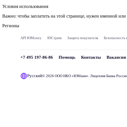
Условия использования
Важно:
чтобы заплатить на этой странице, нужен именной ил
Регионы
API ЮMoney
ЮСтрим
Защита покупателя
Безопасность 
+7 495 197-86-86
Помощь
Контакты
Вакансии
Русский
© 2026 ООО НКО «
ЮМани
». Лицензия Банка Росси