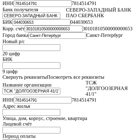
ИНН
7814514791
Банк получателя
СЕВЕРО-ЗАПАДНЫЙ БАНК
ПАО СБЕРБАНК
БИК
044030653
Корр. счёт
30101810500000000653
Город банка
Санкт-Петербург
Новый р/с
20 цифр
БИК
9 цифр
Свернуть реквизиты
Посмотреть все реквизиты
ТСЖ
Название организации
"ДОЛГООЗЕРНАЯ
41/1"
ИНН
7814514791
Адрес жилья
Улица, дом, корпус, строение, квартира
Лицевой счёт
Период оплаты