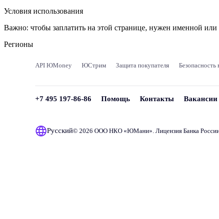
Условия использования
Важно:
чтобы заплатить на этой странице, нужен именной ил
Регионы
API ЮMoney
ЮСтрим
Защита покупателя
Безопасность 
+7 495 197-86-86
Помощь
Контакты
Вакансии
Русский
© 2026 ООО НКО «
ЮМани
». Лицензия Банка Росси