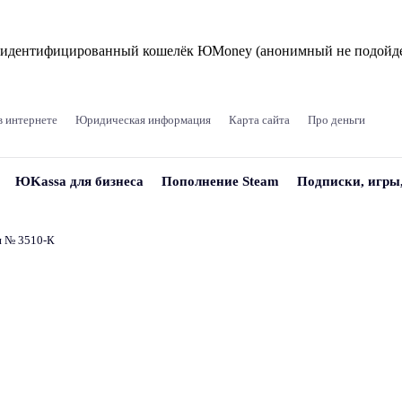
и идентифицированный кошелёк ЮMoney (анонимный не подойде
в интернете
Юридическая информация
Карта сайта
Про деньги
ЮKassa для бизнеса
Пополнение Steam
Подписки, игры
и № 3510‑К