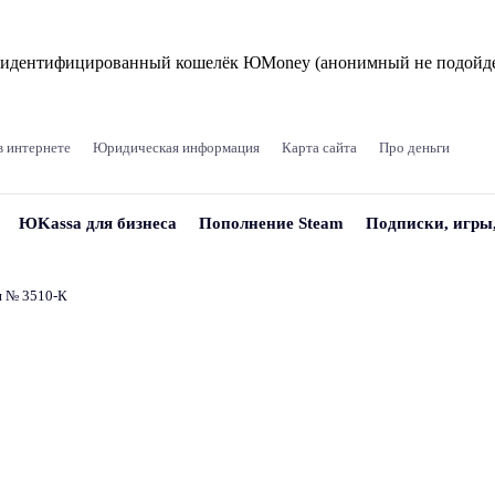
и идентифицированный кошелёк ЮMoney (анонимный не подойде
в интернете
Юридическая информация
Карта сайта
Про деньги
ЮKassa для бизнеса
Пополнение Steam
Подписки, игры
и № 3510‑К