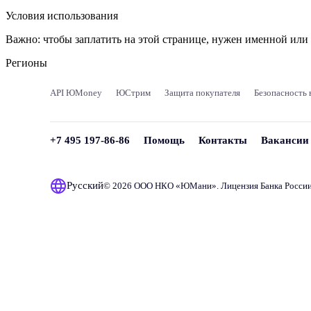
Условия использования
Важно:
чтобы заплатить на этой странице, нужен именной ил
Регионы
API ЮMoney
ЮСтрим
Защита покупателя
Безопасность 
+7 495 197-86-86
Помощь
Контакты
Вакансии
Русский
© 2026 ООО НКО «
ЮМани
». Лицензия Банка Росси