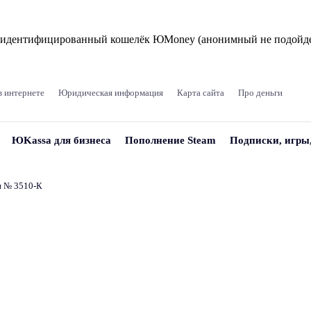
и идентифицированный кошелёк ЮMoney (анонимный не подойде
в интернете
Юридическая информация
Карта сайта
Про деньги
ЮKassa для бизнеса
Пополнение Steam
Подписки, игры
и № 3510‑К