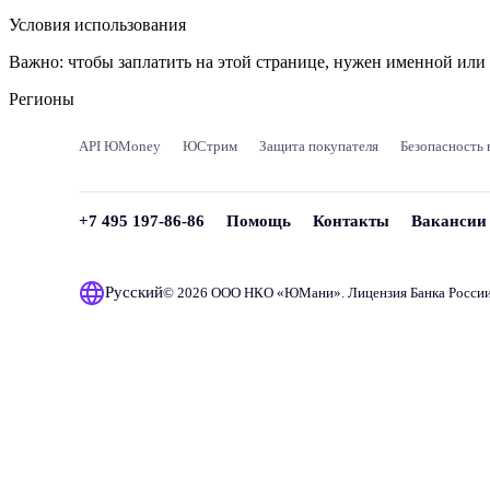
Условия использования
Важно:
чтобы заплатить на этой странице, нужен именной ил
Регионы
API ЮMoney
ЮСтрим
Защита покупателя
Безопасность 
+7 495 197-86-86
Помощь
Контакты
Вакансии
Русский
© 2026 ООО НКО «
ЮМани
». Лицензия Банка Росси