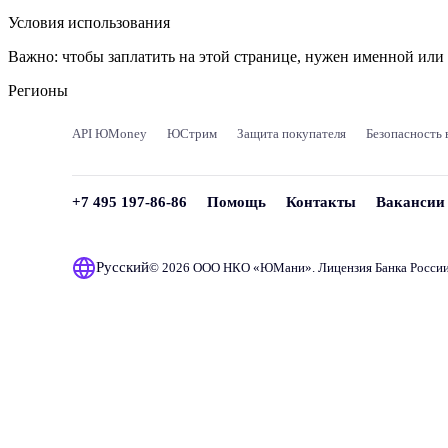
Условия использования
Важно:
чтобы заплатить на этой странице, нужен именной ил
Регионы
API ЮMoney
ЮСтрим
Защита покупателя
Безопасность 
+7 495 197-86-86
Помощь
Контакты
Вакансии
Русский
© 2026 ООО НКО «
ЮМани
». Лицензия Банка Росси