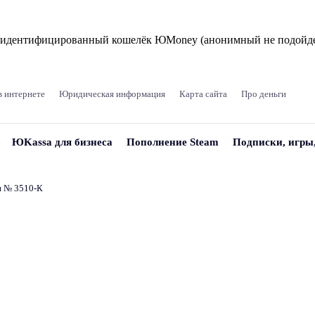
и идентифицированный кошелёк ЮMoney (анонимный не подойде
в интернете
Юридическая информация
Карта сайта
Про деньги
ЮKassa для бизнеса
Пополнение Steam
Подписки, игры
и № 3510‑К