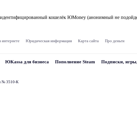
и идентифицированный кошелёк ЮMoney (анонимный не подойде
в интернете
Юридическая информация
Карта сайта
Про деньги
ЮKassa для бизнеса
Пополнение Steam
Подписки, игры
и № 3510‑К