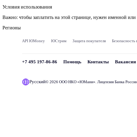
Условия использования
Важно:
чтобы заплатить на этой странице, нужен именной ил
Регионы
API ЮMoney
ЮСтрим
Защита покупателя
Безопасность 
+7 495 197-86-86
Помощь
Контакты
Вакансии
Русский
© 2026 ООО НКО «
ЮМани
». Лицензия Банка Росси