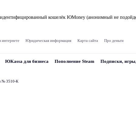
и идентифицированный кошелёк ЮMoney (анонимный не подойде
в интернете
Юридическая информация
Карта сайта
Про деньги
ЮKassa для бизнеса
Пополнение Steam
Подписки, игры
и № 3510‑К