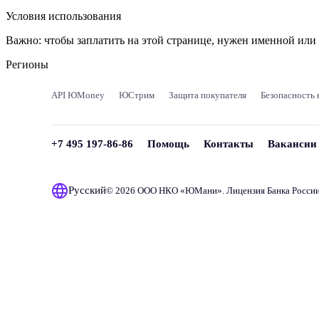
Условия использования
Важно:
чтобы заплатить на этой странице, нужен именной ил
Регионы
API ЮMoney
ЮСтрим
Защита покупателя
Безопасность 
+7 495 197-86-86
Помощь
Контакты
Вакансии
Русский
© 2026 ООО НКО «
ЮМани
». Лицензия Банка Росси