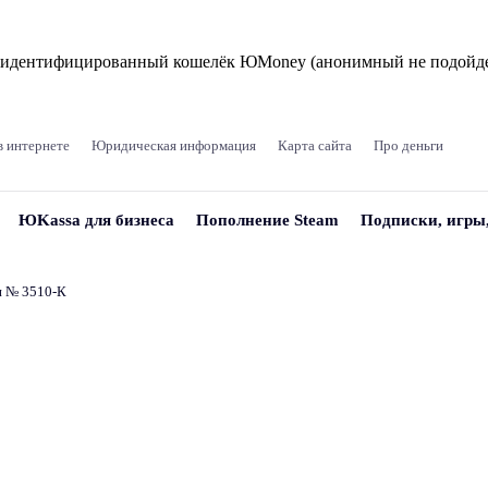
и идентифицированный кошелёк ЮMoney (анонимный не подойде
в интернете
Юридическая информация
Карта сайта
Про деньги
ЮKassa для бизнеса
Пополнение Steam
Подписки, игры
и № 3510‑К