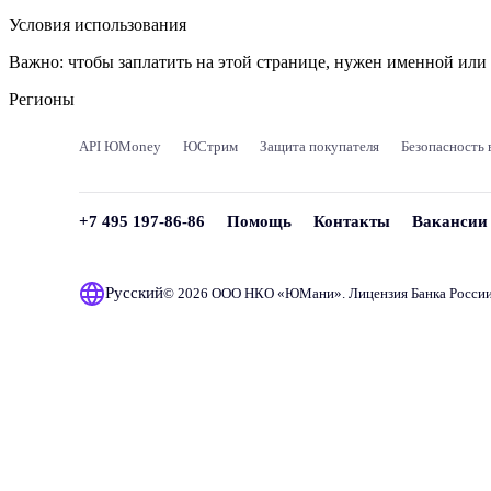
Условия использования
Важно:
чтобы заплатить на этой странице, нужен именной ил
Регионы
API ЮMoney
ЮСтрим
Защита покупателя
Безопасность 
+7 495 197-86-86
Помощь
Контакты
Вакансии
Русский
© 2026 ООО НКО «
ЮМани
». Лицензия Банка Росси