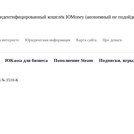
и идентифицированный кошелёк ЮMoney (анонимный не подойде
в интернете
Юридическая информация
Карта сайта
Про деньги
ЮKassa для бизнеса
Пополнение Steam
Подписки, игры
и № 3510‑К