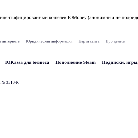
и идентифицированный кошелёк ЮMoney (анонимный не подойде
в интернете
Юридическая информация
Карта сайта
Про деньги
ЮKassa для бизнеса
Пополнение Steam
Подписки, игры
и № 3510‑К