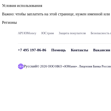
Условия использования
Важно:
чтобы заплатить на этой странице, нужен именной ил
Регионы
API ЮMoney
ЮСтрим
Защита покупателя
Безопасность 
+7 495 197-86-86
Помощь
Контакты
Вакансии
Русский
© 2026 ООО НКО «
ЮМани
». Лицензия Банка Росси