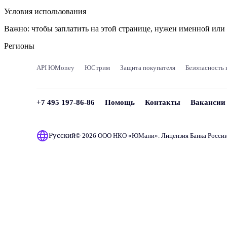
Условия использования
Важно:
чтобы заплатить на этой странице, нужен именной ил
Регионы
API ЮMoney
ЮСтрим
Защита покупателя
Безопасность 
+7 495 197-86-86
Помощь
Контакты
Вакансии
Русский
© 2026 ООО НКО «
ЮМани
». Лицензия Банка Росси