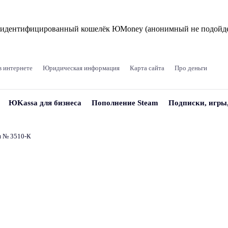
и идентифицированный кошелёк ЮMoney (анонимный не подойде
в интернете
Юридическая информация
Карта сайта
Про деньги
ЮKassa для бизнеса
Пополнение Steam
Подписки, игры
и № 3510‑К