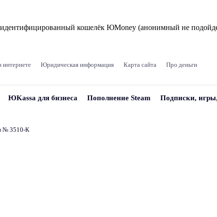
и идентифицированный кошелёк ЮMoney (анонимный не подойде
в интернете
Юридическая информация
Карта сайта
Про деньги
ЮKassa для бизнеса
Пополнение Steam
Подписки, игры
и № 3510‑К