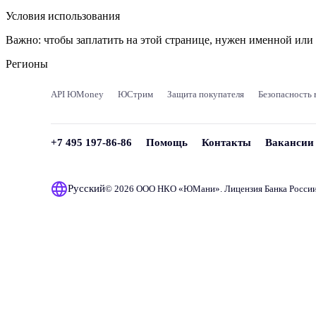
Условия использования
Важно:
чтобы заплатить на этой странице, нужен именной ил
Регионы
API ЮMoney
ЮСтрим
Защита покупателя
Безопасность 
+7 495 197-86-86
Помощь
Контакты
Вакансии
Русский
© 2026 ООО НКО «
ЮМани
». Лицензия Банка Росси