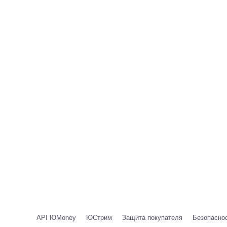
API ЮMoney
ЮСтрим
Защита покупателя
Безопаснос