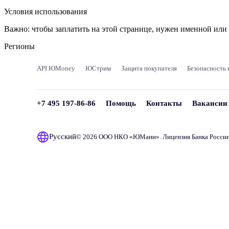
Условия использования
Важно:
чтобы заплатить на этой странице, нужен именной ил
Регионы
API ЮMoney
ЮСтрим
Защита покупателя
Безопасность 
+7 495 197-86-86
Помощь
Контакты
Вакансии
Русский
© 2026 ООО НКО «
ЮМани
». Лицензия Банка Росси