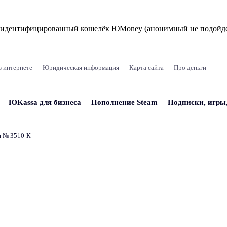
и идентифицированный кошелёк ЮMoney (анонимный не подойде
в интернете
Юридическая информация
Карта сайта
Про деньги
ЮKassa для бизнеса
Пополнение Steam
Подписки, игры
и № 3510‑К