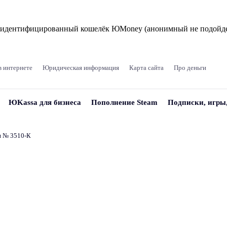
и идентифицированный кошелёк ЮMoney (анонимный не подойде
в интернете
Юридическая информация
Карта сайта
Про деньги
ЮKassa для бизнеса
Пополнение Steam
Подписки, игры
и № 3510‑К