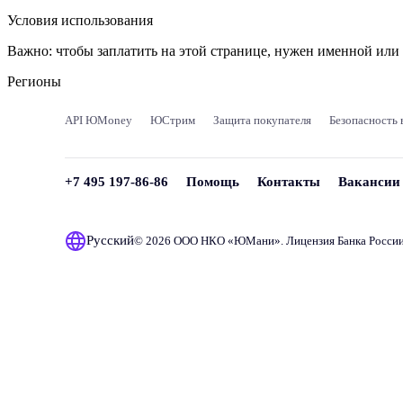
Условия использования
Важно:
чтобы заплатить на этой странице, нужен именной ил
Регионы
API ЮMoney
ЮСтрим
Защита покупателя
Безопасность 
+7 495 197-86-86
Помощь
Контакты
Вакансии
Русский
© 2026 ООО НКО «
ЮМани
». Лицензия Банка Росси