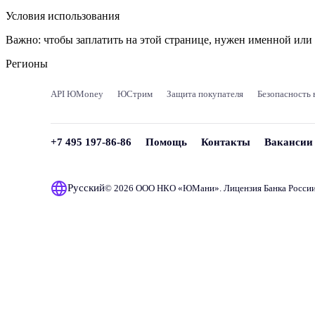
Условия использования
Важно:
чтобы заплатить на этой странице, нужен именной ил
Регионы
API ЮMoney
ЮСтрим
Защита покупателя
Безопасность 
+7 495 197-86-86
Помощь
Контакты
Вакансии
Русский
© 2026 ООО НКО «
ЮМани
». Лицензия Банка Росси