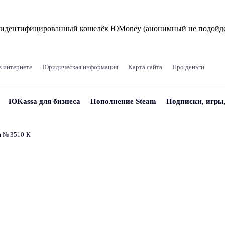
и идентифицированный кошелёк ЮMoney (анонимный не подойде
в интернете
Юридическая информация
Карта сайта
Про деньги
ЮKassa для бизнеса
Пополнение Steam
Подписки, игры
и № 3510‑К