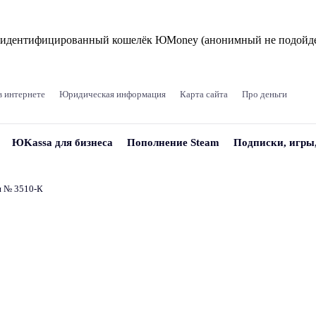
и идентифицированный кошелёк ЮMoney (анонимный не подойде
в интернете
Юридическая информация
Карта сайта
Про деньги
ЮKassa для бизнеса
Пополнение Steam
Подписки, игры
и № 3510‑К