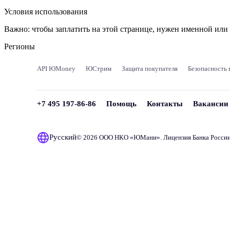
Условия использования
Важно:
чтобы заплатить на этой странице, нужен именной ил
Регионы
API ЮMoney
ЮСтрим
Защита покупателя
Безопасность 
+7 495 197-86-86
Помощь
Контакты
Вакансии
Русский
© 2026 ООО НКО «
ЮМани
». Лицензия Банка Росси