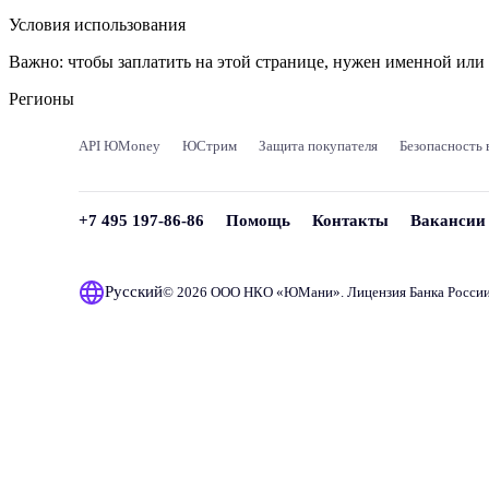
Условия использования
Важно:
чтобы заплатить на этой странице, нужен именной ил
Регионы
API ЮMoney
ЮСтрим
Защита покупателя
Безопасность 
+7 495 197-86-86
Помощь
Контакты
Вакансии
Русский
© 2026 ООО НКО «
ЮМани
». Лицензия Банка Росси