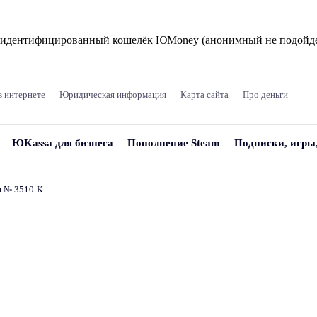
и идентифицированный кошелёк ЮMoney (анонимный не подойде
в интернете
Юридическая информация
Карта сайта
Про деньги
ЮKassa для бизнеса
Пополнение Steam
Подписки, игры
и № 3510‑К