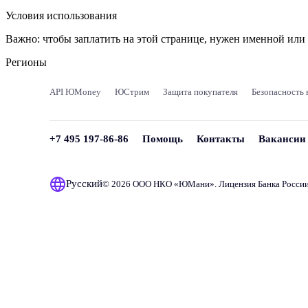
Условия использования
Важно:
чтобы заплатить на этой странице, нужен именной ил
Регионы
API ЮMoney
ЮСтрим
Защита покупателя
Безопасность 
+7 495 197-86-86
Помощь
Контакты
Вакансии
Русский
© 2026 ООО НКО «
ЮМани
». Лицензия Банка Росси