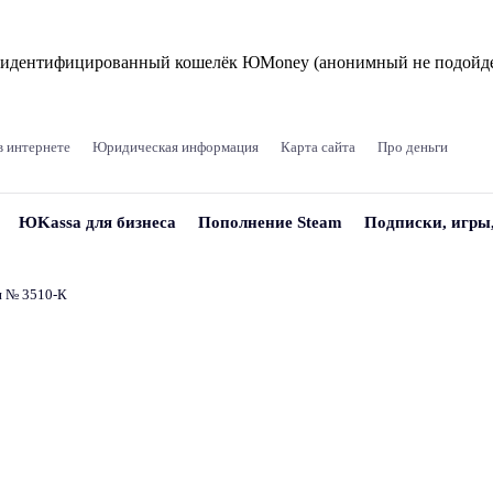
и идентифицированный кошелёк ЮMoney (анонимный не подойде
в интернете
Юридическая информация
Карта сайта
Про деньги
ЮKassa для бизнеса
Пополнение Steam
Подписки, игры
и № 3510‑К