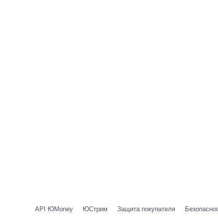
API ЮMoney
ЮСтрим
Защита покупателя
Безопаснос