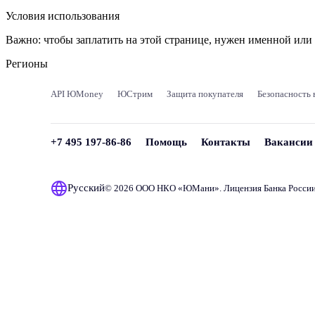
Условия использования
Важно:
чтобы заплатить на этой странице, нужен именной ил
Регионы
API ЮMoney
ЮСтрим
Защита покупателя
Безопасность 
+7 495 197-86-86
Помощь
Контакты
Вакансии
Русский
© 2026 ООО НКО «
ЮМани
». Лицензия Банка Росси