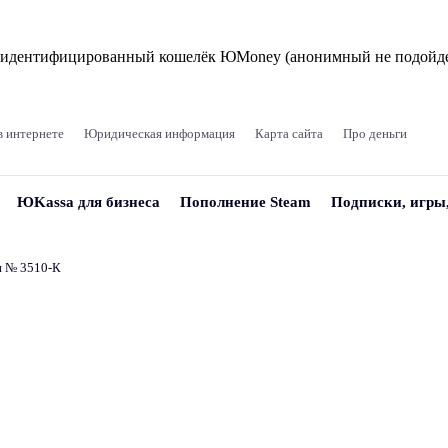
и идентифицированный кошелёк ЮMoney (анонимный не подойде
в интернете
Юридическая информация
Карта сайта
Про деньги
ЮKassa для бизнеса
Пополнение Steam
Подписки, игры
и № 3510‑К