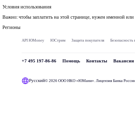
Условия использования
Важно:
чтобы заплатить на этой странице, нужен именной ил
Регионы
API ЮMoney
ЮСтрим
Защита покупателя
Безопасность 
+7 495 197-86-86
Помощь
Контакты
Вакансии
Русский
© 2026 ООО НКО «
ЮМани
». Лицензия Банка Росси