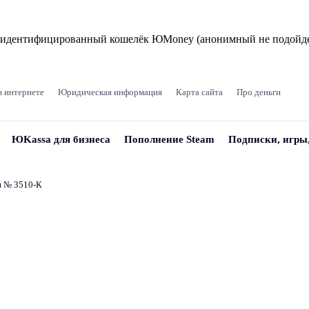
и идентифицированный кошелёк ЮMoney (анонимный не подойде
в интернете
Юридическая информация
Карта сайта
Про деньги
ЮKassa для бизнеса
Пополнение Steam
Подписки, игры
и № 3510‑К