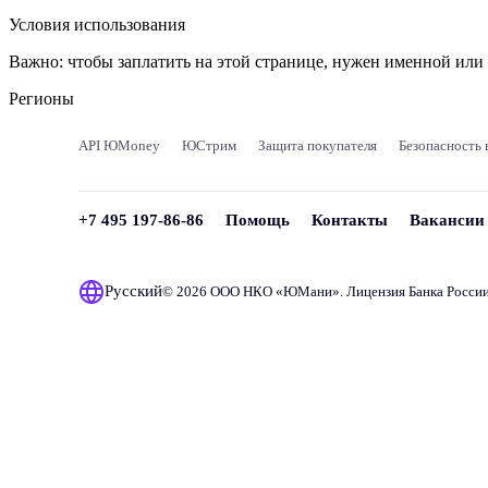
Условия использования
Важно:
чтобы заплатить на этой странице, нужен именной ил
Регионы
API ЮMoney
ЮСтрим
Защита покупателя
Безопасность 
+7 495 197-86-86
Помощь
Контакты
Вакансии
Русский
© 2026 ООО НКО «
ЮМани
». Лицензия Банка Росси