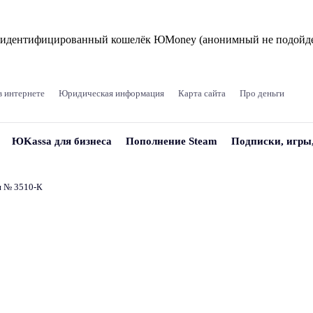
и идентифицированный кошелёк ЮMoney (анонимный не подойде
в интернете
Юридическая информация
Карта сайта
Про деньги
ЮKassa для бизнеса
Пополнение Steam
Подписки, игры
и № 3510‑К