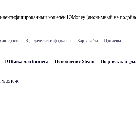
и идентифицированный кошелёк ЮMoney (анонимный не подойде
в интернете
Юридическая информация
Карта сайта
Про деньги
ЮKassa для бизнеса
Пополнение Steam
Подписки, игры
и № 3510‑К