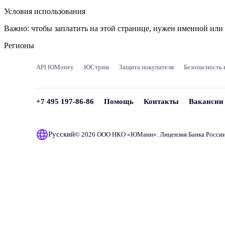
Условия использования
Важно:
чтобы заплатить на этой странице, нужен именной ил
Регионы
API ЮMoney
ЮСтрим
Защита покупателя
Безопасность 
+7 495 197-86-86
Помощь
Контакты
Вакансии
Русский
© 2026 ООО НКО «
ЮМани
». Лицензия Банка Росси