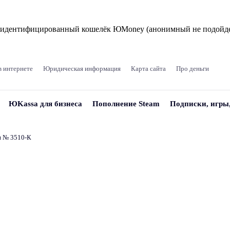
и идентифицированный кошелёк ЮMoney (анонимный не подойде
в интернете
Юридическая информация
Карта сайта
Про деньги
ЮKassa для бизнеса
Пополнение Steam
Подписки, игры
и № 3510‑К