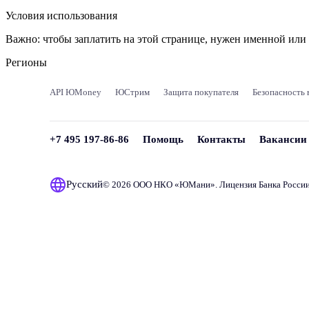
Условия использования
Важно:
чтобы заплатить на этой странице, нужен именной ил
Регионы
API ЮMoney
ЮСтрим
Защита покупателя
Безопасность 
+7 495 197-86-86
Помощь
Контакты
Вакансии
Русский
© 2026 ООО НКО «
ЮМани
». Лицензия Банка Росси