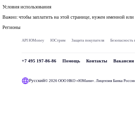
Условия использования
Важно:
чтобы заплатить на этой странице, нужен именной ил
Регионы
API ЮMoney
ЮСтрим
Защита покупателя
Безопасность 
+7 495 197-86-86
Помощь
Контакты
Вакансии
Русский
© 2026 ООО НКО «
ЮМани
». Лицензия Банка Росси