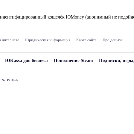
и идентифицированный кошелёк ЮMoney (анонимный не подойде
в интернете
Юридическая информация
Карта сайта
Про деньги
ЮKassa для бизнеса
Пополнение Steam
Подписки, игры
и № 3510‑К