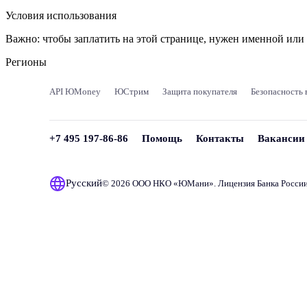
Условия использования
Важно:
чтобы заплатить на этой странице, нужен именной ил
Регионы
API ЮMoney
ЮСтрим
Защита покупателя
Безопасность 
+7 495 197-86-86
Помощь
Контакты
Вакансии
Русский
© 2026 ООО НКО «
ЮМани
». Лицензия Банка Росси