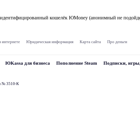
и идентифицированный кошелёк ЮMoney (анонимный не подойде
в интернете
Юридическая информация
Карта сайта
Про деньги
ЮKassa для бизнеса
Пополнение Steam
Подписки, игры
и № 3510‑К