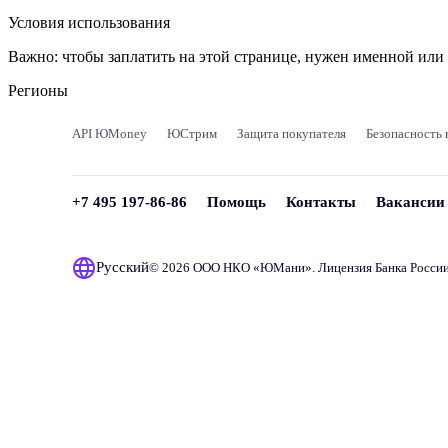
Условия использования
Важно:
чтобы заплатить на этой странице, нужен именной ил
Регионы
API ЮMoney
ЮСтрим
Защита покупателя
Безопасность 
+7 495 197-86-86
Помощь
Контакты
Вакансии
Русский
© 2026 ООО НКО «
ЮМани
». Лицензия Банка Росси