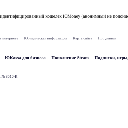
и идентифицированный кошелёк ЮMoney (анонимный не подойде
в интернете
Юридическая информация
Карта сайта
Про деньги
ЮKassa для бизнеса
Пополнение Steam
Подписки, игры
и № 3510‑К