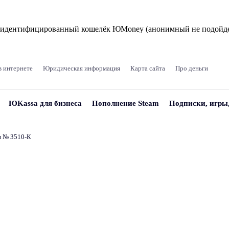
и идентифицированный кошелёк ЮMoney (анонимный не подойде
в интернете
Юридическая информация
Карта сайта
Про деньги
ЮKassa для бизнеса
Пополнение Steam
Подписки, игры
и № 3510‑К