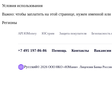
Условия использования
Важно:
чтобы заплатить на этой странице, нужен именной ил
Регионы
API ЮMoney
ЮСтрим
Защита покупателя
Безопасность 
+7 495 197-86-86
Помощь
Контакты
Вакансии
Русский
© 2026 ООО НКО «
ЮМани
». Лицензия Банка Росси