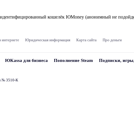
и идентифицированный кошелёк ЮMoney (анонимный не подойде
в интернете
Юридическая информация
Карта сайта
Про деньги
ЮKassa для бизнеса
Пополнение Steam
Подписки, игры
и № 3510‑К