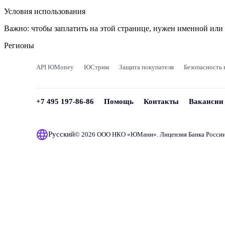
Условия использования
Важно:
чтобы заплатить на этой странице, нужен именной ил
Регионы
API ЮMoney
ЮСтрим
Защита покупателя
Безопасность 
+7 495 197-86-86
Помощь
Контакты
Вакансии
Русский
© 2026 ООО НКО «
ЮМани
». Лицензия Банка Росси