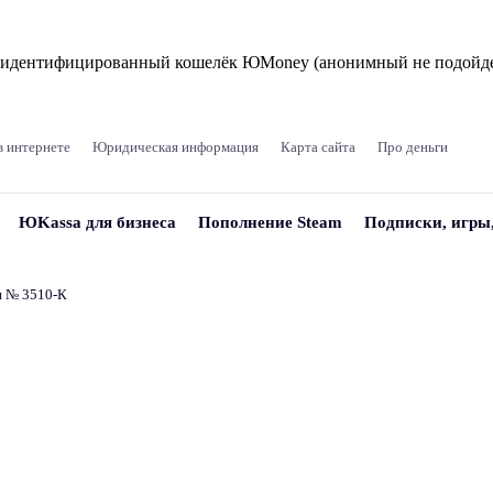
и идентифицированный кошелёк ЮMoney (анонимный не подойде
в интернете
Юридическая информация
Карта сайта
Про деньги
ЮKassa для бизнеса
Пополнение Steam
Подписки, игры
и № 3510‑К