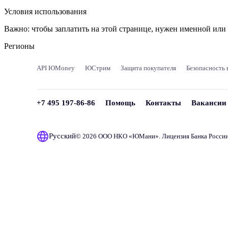
Условия использования
Важно:
чтобы заплатить на этой странице, нужен именной ил
Регионы
API ЮMoney
ЮСтрим
Защита покупателя
Безопасность 
+7 495 197-86-86
Помощь
Контакты
Вакансии
Русский
© 2026 ООО НКО «
ЮМани
». Лицензия Банка Росси