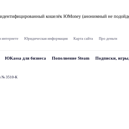
и идентифицированный кошелёк ЮMoney (анонимный не подойде
в интернете
Юридическая информация
Карта сайта
Про деньги
ЮKassa для бизнеса
Пополнение Steam
Подписки, игры
и № 3510‑К