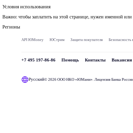
Условия использования
Важно:
чтобы заплатить на этой странице, нужен именной ил
Регионы
API ЮMoney
ЮСтрим
Защита покупателя
Безопасность 
+7 495 197-86-86
Помощь
Контакты
Вакансии
Русский
© 2026 ООО НКО «
ЮМани
». Лицензия Банка Росси