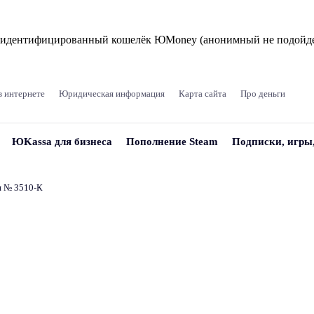
и идентифицированный кошелёк ЮMoney (анонимный не подойде
в интернете
Юридическая информация
Карта сайта
Про деньги
ЮKassa для бизнеса
Пополнение Steam
Подписки, игры
и № 3510‑К