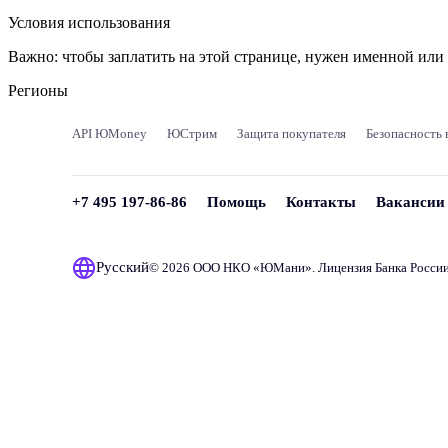
Условия использования
Важно:
чтобы заплатить на этой странице, нужен именной ил
Регионы
API ЮMoney
ЮСтрим
Защита покупателя
Безопасность 
+7 495 197-86-86
Помощь
Контакты
Вакансии
Русский
© 2026 ООО НКО «
ЮМани
». Лицензия Банка Росси